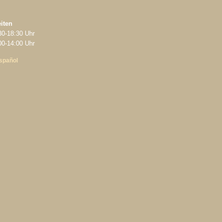
iten
30‑18:30 Uhr
‑14:00 Uhr
spañol