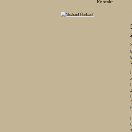
Kontakt
S
g
S
D
z
H
H
S
H
u