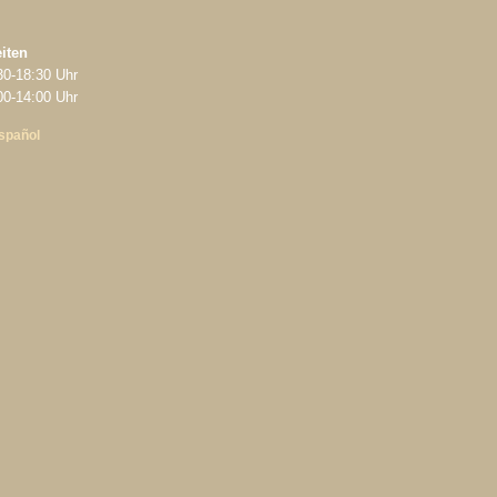
iten
30‑18:30 Uhr
‑14:00 Uhr
spañol