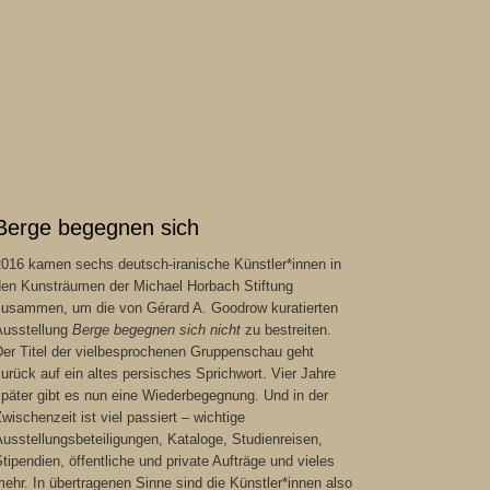
Berge begegnen sich
2016 kamen sechs deutsch-iranische Künstler*innen in
den Kunsträumen der Michael Horbach Stiftung
zusammen, um die von Gérard A. Goodrow kuratierten
Ausstellung
Berge begegnen sich nicht
zu bestreiten.
Der Titel der vielbesprochenen Gruppenschau geht
urück auf ein altes persisches Sprichwort. Vier Jahre
päter gibt es nun eine Wiederbegegnung. Und in der
wischenzeit ist viel passiert – wichtige
usstellungsbeteiligungen, Kataloge, Studienreisen,
tipendien, öffentliche und private Aufträge und vieles
ehr. In übertragenen Sinne sind die Künstler*innen also