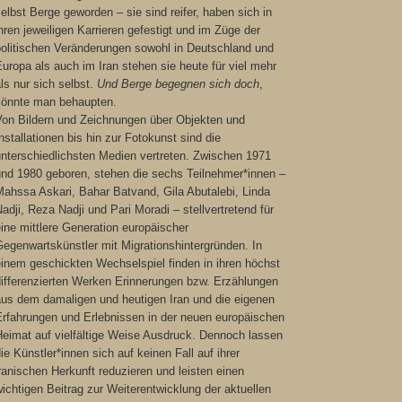
elbst Berge geworden – sie sind reifer, haben sich in
hren jeweiligen Karrieren gefestigt und im Züge der
politischen Veränderungen sowohl in Deutschland und
uropa als auch im Iran stehen sie heute für viel mehr
ls nur sich selbst.
Und Berge begegnen sich doch
,
könnte man behaupten.
Von Bildern und Zeichnungen über Objekten und
nstallationen bis hin zur Fotokunst sind die
unterschiedlichsten Medien vertreten. Zwischen 1971
und 1980 geboren, stehen die sechs Teilnehmer*innen –
Mahssa Askari, Bahar Batvand, Gila Abutalebi, Linda
adji, Reza Nadji und Pari Moradi – stellvertretend für
ine mittlere Generation europäischer
egenwartskünstler mit Migrationshintergründen. In
inem geschickten Wechselspiel finden in ihren höchst
differenzierten Werken Erinnerungen bzw. Erzählungen
aus dem damaligen und heutigen Iran und die eigenen
Erfahrungen und Erlebnissen in der neuen europäischen
Heimat auf vielfältige Weise Ausdruck. Dennoch lassen
ie Künstler*innen sich auf keinen Fall auf ihrer
ranischen Herkunft reduzieren und leisten einen
ichtigen Beitrag zur Weiterentwicklung der aktuellen