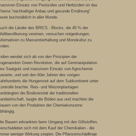
massiven Einsatz von Pestiziden und Herbiziden ist das
Thema “nachhaltiger Anbau und gesunde Ernährung”
eute buchstäblich in aller Munde.
Auch die Länder des BRICS - Blocks, die 40 % der
Weltbevölkerung vereinen, versuchen notgedrungen,
Alternativen zu Massentierhaltung und Monokultur zu
inden.
ndien wendet sich ab von den Prinzipien der
sogenannten Green Revolution, die auf Genmanipulation
des Saatguts und massivem Einsatz von Agrochemie
asierte, und seit den 60er Jahren des vorigen
Jahrhunderts die Hungersnot auf dem Subkontinent unter
ontrolle brachte. Reis- und Weizenplantagen
erdrängten die Biodiversität der traditionellen
andwirtschaft, laugte die Böden aus und machten die
Bauern von den Produkten der Chemiekonzerne
bhängig.
Die Bauern erkrankten beim Umgang mit den Giftstoffen,
erschuldeten sich mit dem Kauf der Chemikalien - die
immer weniger Wirkung zeigten. Die Pflanzenschädlinge