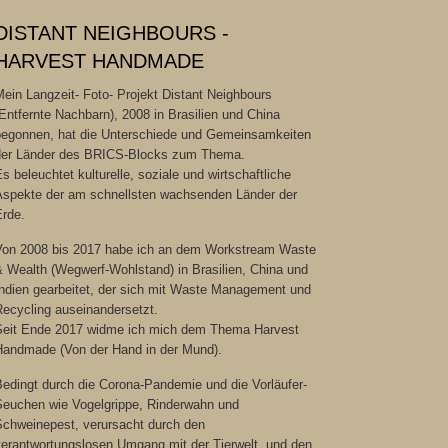
DISTANT NEIGHBOURS -
HARVEST HANDMADE
ein Langzeit- Foto- Projekt Distant Neighbours
Entfernte Nachbarn), 2008 in Brasilien und China
begonnen, hat die Unterschiede und Gemeinsamkeiten
der Länder des BRICS-Blocks zum Thema.
s beleuchtet kulturelle, soziale und wirtschaftliche
Aspekte der am schnellsten wachsenden Länder der
Erde.
Von 2008 bis 2017 habe ich an dem Workstream Waste
& Wealth (Wegwerf-Wohlstand) in Brasilien, China und
Indien gearbeitet, der sich mit Waste Management und
Recycling auseinandersetzt.
Seit Ende 2017 widme ich mich dem Thema Harvest
Handmade (Von der Hand in der Mund).
edingt durch die Corona-Pandemie und die Vorläufer-
Seuchen wie Vogelgrippe, Rinderwahn und
Schweinepest, verursacht durch den
verantwortungslosen Umgang mit der Tierwelt, und den