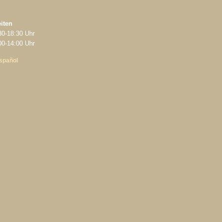
iten
30‑18:30 Uhr
‑14:00 Uhr
spañol