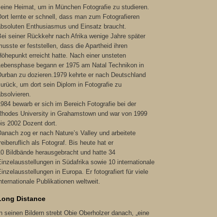
seine Heimat, um in München Fotografie zu studieren.
ort lernte er schnell, dass man zum Fotografieren
absoluten Enthusiasmus und Einsatz braucht.
ei seiner Rückkehr nach Afrika wenige Jahre später
usste er feststellen, dass die Apartheid ihren
öhepunkt erreicht hatte. Nach einer unsteten
Lebensphase begann er 1975 am Natal Technikon in
Durban zu dozieren.1979 kehrte er nach Deutschland
urück, um dort sein Diplom in Fotografie zu
bsolvieren.
984 bewarb er sich im Bereich Fotografie bei der
Rhodes University in Grahamstown und war von 1999
is 2002 Dozent dort.
anach zog er nach Nature’s Valley und arbeitete
reiberuflich als Fotograf. Bis heute hat er
10 Bildbände herausgebracht und hatte 34
inzelausstellungen in Südafrika sowie 10 internationale
inzelausstellungen in Europa. Er fotografiert für viele
nternationale Publikationen weltweit.
Long Distance
n seinen Bildern strebt Obie Oberholzer danach, „eine