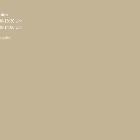
iten
30‑18:30 Uhr
‑14:00 Uhr
spañol