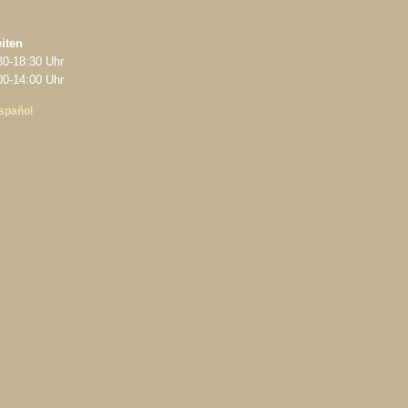
iten
30‑18:30 Uhr
‑14:00 Uhr
spañol