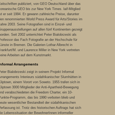
eitschriften publiziert, von GEO Deutschland über das
koreanische GEO bis zur New York Times. laif-Mitglied
st er seit 1994. Er gewann zahlreiche Preise, darunter
den renommierten World Press Award für Arts/Stories im
ahre 2003. Seine Fotografien sind in Einzel- und
ruppenausstellungen auf allen fünf Kontinenten gezeigt
orden. Seit 2002 unterrichtet Peter Bialobrzeski als
Professor das Fach Fotografie an der Hochschule für
ünste in Bremen. Die Galerien Lothar Albrecht in
rankfurt/M. und Laurence Miller in New York vertreten
seine Arbeiten auf dem Kunstmarkt.
Informal Arrangements
eter Bialobrzeski zeigt in seinem Projekt Informal
rrangements Interieurs südafrikanischer Slumhütten in
liptown, einem Vorort von Soweto. 1955 trafen sich in
liptown 3000 Mitglieder der Anti-Apartheid-Bewegung
nd verabschiedeten die Freedom Charter, ein 10-
Punkte-Programm, das bis 1990 verboten blieb und
eute wesentlicher Bestandteil der südafrikanischen
erfassung ist. Trotz des historischen Auftrags hat sich
ie Lebenssituation der BewohnerInnen informeller