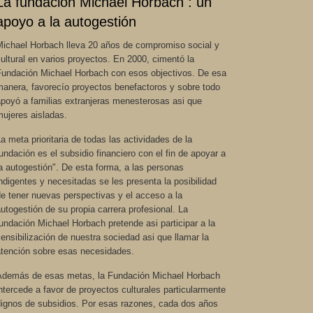
La fundación Michael Horbach : un
apoyo a la autogestión
Michael Horbach lleva 20 años de compromiso social y
ultural en varios proyectos. En 2000, cimentó la
Fundación Michael Horbach con esos objectivos. De esa
manera, favorecío proyectos benefactoros y sobre todo
apoyó a familias extranjeras menesterosas asi que
mujeres aisladas.
a meta prioritaria de todas las actividades de la
undación es el subsidio financiero con el fin de apoyar a
a autogestión". De esta forma, a las personas
ndigentes y necesitadas se les presenta la posibilidad
e tener nuevas perspectivas y el acceso a la
utogestión de su propia carrera profesional. La
undación Michael Horbach pretende asi participar a la
ensibilización de nuestra sociedad asi que llamar la
atención sobre esas necesidades.
Además de esas metas, la Fundación Michael Horbach
ntercede a favor de proyectos culturales particularmente
dignos de subsidios. Por esas razones, cada dos años