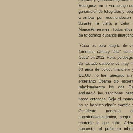
Rodríguez, en el vernissage d
generación de fotógrafas y fot
a ambas por recomendación d
durante mi visita a Cuba
ManuelAlmenares. Todos ellos
de fotógrafos cubanos jibaroph
"Cuba es pura alegría de vi
femenina, canta y baila", escrib
Cuba" en 2012. Pero, pordesgrac
del Estado caribeño es muy 
60 años de boicot financiero
EE.UU. no han quedado sin 
entretanto Obama dio espera
relacionesentre los dos E
endureció las sanciones has
hasta entonces. Bajo el mand
no se ha visto ningún cambio 
Occidente necesita 
superioridadsistémica, porqu
corriente la que sufre. Ade
supuesto, el problema inhe