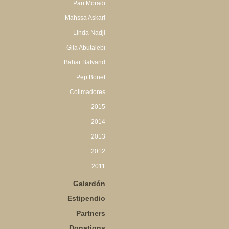
Pari Moradi
Mahssa Askari
Linda Nadji
Gila Abutalebi
Bahar Batvand
Pep Bonet
Colimadores
2015
2014
2013
2012
2011
Galardón
Estipendio
Partners
Donations