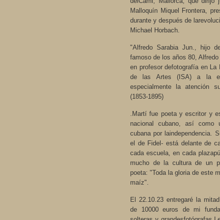
delCami, Mallorca, que dirijo 
Malloquín Miquel Frontera, pr
durante y después de larevoluci
Michael Horbach.
"Alfredo Sarabia Jun., hijo 
famoso de los años 80, Alfredo 
en profesor defotografía en La
de las Artes (ISA) a la 
especialmente la atención s
(1853-1895)
.Martí fue poeta y escritor y 
nacional cubano, así como 
cubana por laindependencia. S
el de Fidel- está delante de c
cada escuela, en cada plazapú
mucho de la cultura de un pa
poeta: "Toda la gloria de este
maíz".
El 22.10.23 entregaré la mitad
de 10000 euros de mi funda
solteras y grandesfotógrafas 