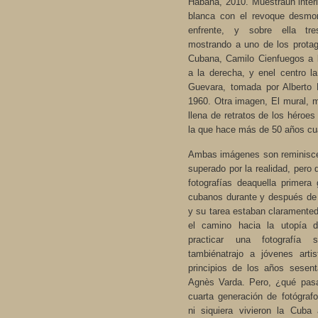
Habana, 2010. Muestraun inter
blanca con el revoque desmor
enfrente, y sobre ella tre
mostrando a uno de los protag
Cubana, Camilo Cienfuegos a l
a la derecha, y enel centro l
Guevara, tomada por Alberto
1960. Otra imagen, El mural, 
llena de retratos de los héroes
la que hace más de 50 años cua
Ambas imágenes son reminisce
superado por la realidad, pero 
fotografías deaquella primera
cubanos durante y después de 
y su tarea estaban claramentede
el camino hacia la utopía 
practicar una fotografía 
tambiénatrajo a jóvenes arti
principios de los años sesen
Agnès Varda. Pero, ¿qué pasa
cuarta generación de fotógraf
ni siquiera vivieron la Cuba 