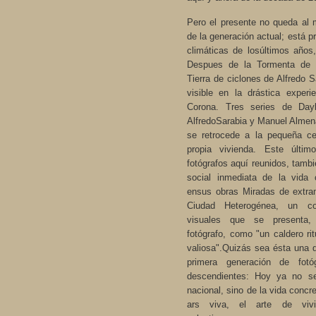
Pero el presente no queda al 
de la generación actual; está p
climáticas de losúltimos años
Despues de la Tormenta de 
Tierra de ciclones de Alfredo 
visible en la drástica exper
Corona. Tres series de Day
AlfredoSarabia y Manuel Alme
se retrocede a la pequeña ce
propia vivienda. Este últi
fotógrafos aquí reunidos, tambi
social inmediata de la vida
ensus obras Miradas de extra
Ciudad Heterogénea, un co
visuales que se presenta, 
fotógrafo, como "un caldero rit
valiosa".Quizás sea ésta una de
primera generación de fot
descendientes: Hoy ya no se 
nacional, sino de la vida concre
ars viva, el arte de viv