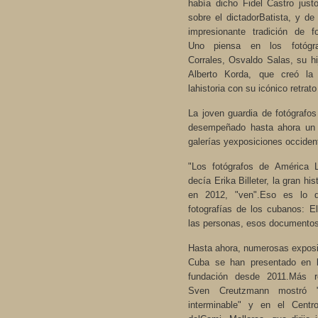
había dicho Fidel Castro just
sobre el dictadorBatista, y d
impresionante tradición de fo
Uno piensa en los fotógraf
Corrales, Osvaldo Salas, su hi
Alberto Korda, que creó la
lahistoria con su icónico retrato
La joven guardia de fotógrafo
desempeñado hasta ahora un 
galerías yexposiciones occide
"Los fotógrafos de América L
decía Erika Billeter, la gran his
en 2012, "ven".Eso es lo 
fotografías de los cubanos: El
las personas, esos documento
Hasta ahora, numerosas exposi
Cuba se han presentado en l
fundación desde 2011.Más r
Sven Creutzmann mostró "
interminable" y en el Centr