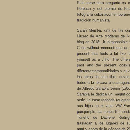
Plantearse esta pregunta es e
Horbach y del premio de foto
fotografía cubanacontemporáne
tradición humanista.
Sarah Meister, una de las cur
Museo de Arte Moderno de Nu
blog en 2018: „It isimpossible
Cuba without encountering an 
present that feels a bit like 
yourself as a child. The differ
past and the present coexis
diferentestemporalidades y el v
las obras de este libro, cuyo
todos a la tercera o cuartagen
de Alfredo Sarabia Señor (1951
Sarabia le dedica un magnífi
serie La casa redonda (cuarente
sus hijos en el viejo VW Esc
porejemplo, las series El mund
Turieno de Daylene Rodrí
trasladan a los lugares de su
aquí y ahora de la década de 2